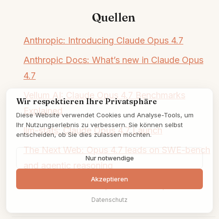
Quellen
Anthropic: Introducing Claude Opus 4.7
Anthropic Docs: What’s new in Claude Opus
4.7
Vellum AI: Claude Opus 4.7 Benchmarks
Wir respektieren Ihre Privatsphäre
Explained
Diese Website verwendet Cookies und Analyse-Tools, um
Ihr Nutzungserlebnis zu verbessern. Sie können selbst
llm-stats: Claude Opus 4.7 Launch
entscheiden, ob Sie dies zulassen möchten.
The Next Web: Opus 4.7 leads on SWE-bench
Nur notwendige
and agentic reasoning
Akzeptieren
VentureBeat: Anthropic releases Opus 4.7
Datenschutz