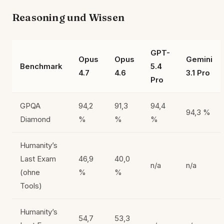
Reasoning und Wissen
GPT-
Opus
Opus
Gemini
Benchmark
5.4
4.7
4.6
3.1 Pro
Pro
GPQA
94,2
91,3
94,4
94,3 %
Diamond
%
%
%
Humanity’s
Last Exam
46,9
40,0
n/a
n/a
(ohne
%
%
Tools)
Humanity’s
54,7
53,3