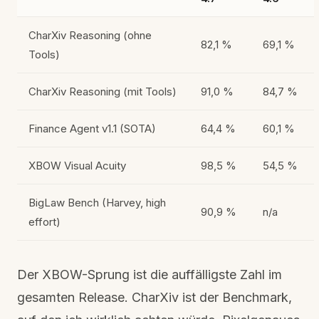
CharXiv Reasoning (ohne
82,1 %
69,1 %
Tools)
CharXiv Reasoning (mit Tools)
91,0 %
84,7 %
Finance Agent v1.1 (SOTA)
64,4 %
60,1 %
XBOW Visual Acuity
98,5 %
54,5 %
BigLaw Bench (Harvey, high
90,9 %
n/a
effort)
Der XBOW-Sprung ist die auffälligste Zahl im
gesamten Release. CharXiv ist der Benchmark,