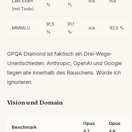
Last Exam
n/a
n/a
%
%
(mit Tools)
91,5
91,1
MMMLU
n/a
92,6 %
%
%
GPQA Diamond ist faktisch ein Drei-Wege-
Unentschieden. Anthropic, OpenAI und Google
liegen alle innerhalb des Rauschens. Würde ich
ignorieren.
Vision und Domain
Opus
Opus
Benchmark
4.7
4.6