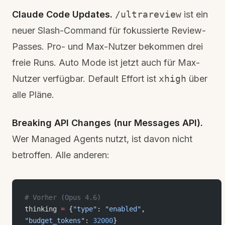
Claude Code Updates.
/ultrareview
ist ein
neuer Slash-Command für fokussierte Review-
Passes. Pro- und Max-Nutzer bekommen drei
freie Runs. Auto Mode ist jetzt auch für Max-
Nutzer verfügbar. Default Effort ist
xhigh
über
alle Pläne.
Breaking API Changes (nur Messages API).
Wer Managed Agents nutzt, ist davon nicht
betroffen. Alle anderen:
# Vorher (Opus 4.6)
thinking 
=
 {
"type"
: 
"enabled"
, 
"budget_tokens"
: 
32000
}