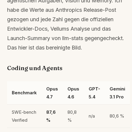
agentischen Aufgaben, Vision und Memory. Ich
habe die Werte aus Anthropics Release-Post
gezogen und jede Zahl gegen die offiziellen
Entwickler-Docs, Vellums Analyse und das
Launch-Summary von llm-stats gegengecheckt.
Das hier ist das bereinigte Bild.
Coding und Agents
Opus
Opus
GPT-
Gemini
Benchmark
4.7
4.6
5.4
3.1 Pro
SWE-bench
87,6
80,8
n/a
80,6 %
Verified
%
%