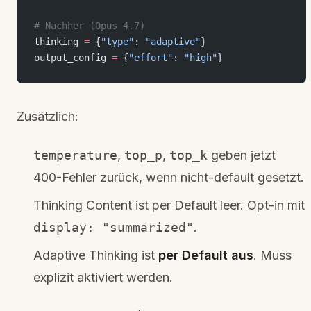
# Nachher (Opus 4.7)
thinking 
=
 {
"type"
: 
"adaptive"
}
output_config 
=
 {
"effort"
: 
"high"
}
Zusätzlich:
temperature
,
top_p
,
top_k
geben jetzt
400-Fehler zurück, wenn nicht-default gesetzt.
Thinking Content ist per Default leer. Opt-in mit
display: "summarized"
.
Adaptive Thinking ist
per Default aus
. Muss
explizit aktiviert werden.