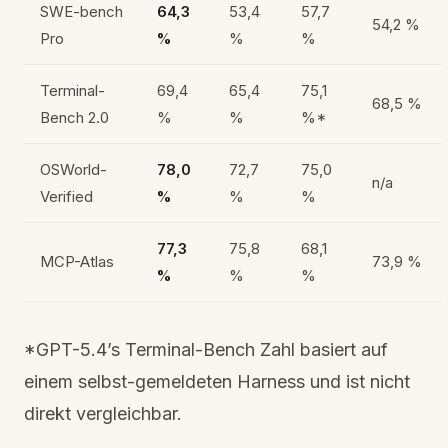
SWE-bench
64,3
53,4
57,7
54,2 %
Pro
%
%
%
Terminal-
69,4
65,4
75,1
68,5 %
Bench 2.0
%
%
%*
OSWorld-
78,0
72,7
75,0
n/a
Verified
%
%
%
77,3
75,8
68,1
MCP-Atlas
73,9 %
%
%
%
*GPT-5.4’s Terminal-Bench Zahl basiert auf
einem selbst-gemeldeten Harness und ist nicht
direkt vergleichbar.